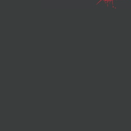
Wanting to get to 
bottom of any my
these twins find
themselves on a
nonstop search fo
truth.