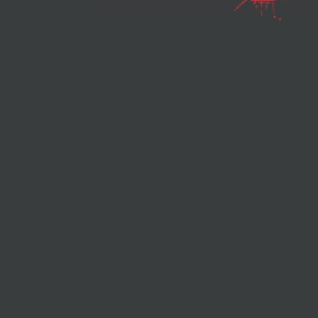
Этот конструкто
развивает
креативность,
воображение и
комбинаторские
способности,
рассчитан на раз
стратегического
мышления и под
для соревновани
сборке
конструкторбае
от 2 до 4 игроко
Конструктор "G
- это стартовый 
который позволи
познакомить Ваш
ребенка с
элементарным
конструирование
волшебным мир
магнетизма Благ
возможности вы
цветов, Вашему
ребенку
предоставляется
свобода
художественног
самовыражения, 
способствует
развитию творче
способностей Эт
модель будет
интересна не тол
новичкам, но и т
кто уже имел оп
работы с магни