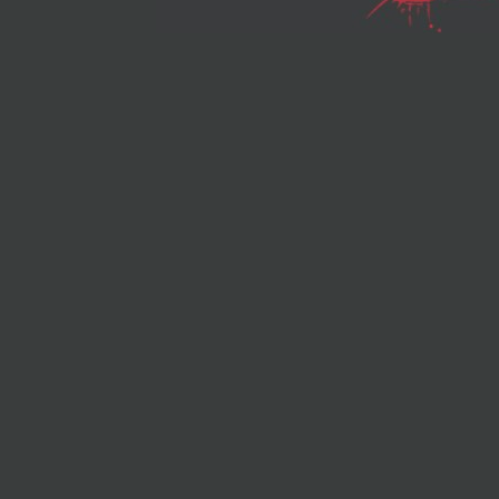
удовольствия от 
посвященных игр
ним Порадуйте с
малыша таким
замечательным
подарком!
Характеристики:
Высота игрушки:
см Материал:
искусственный
мех,баднх пласт
Размер упаковки:
см x 28 см x 17,
Изготовитель: К
Рекомендуется
докупить 3 бата
мощностью 1,5V
ААА (R03).