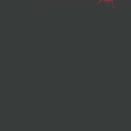
текстовые докум
автоматизироват
вычисления, созд
эффектную
презентацию для
доклада и
спланировать св
деятельность
Рассмотрены
сканирование и
распознавание
бадчэтекста в 
FineReader 90,
автоматический
перевод с
иностранных язы
использованием 
Translator Discov
хранение и печа
электронных
документов,
антивирусная за
поиск информац
Интернете, работ
электронной поч
другие повседне
вопросы Для ши
круга читателей
Авторы Татьяна
Сибрина Алекса
Полонский.