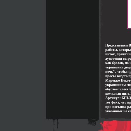
Представляем 
работы, которы
ниток, приятны
дуновении ветр
как брелок, но 
украшения двер
ночь", чтобы п
просто видеть п
Марокко Некот
украшениям све
обуславливает 
шелковая нить 
Артикул: БП1/3
тот факт, что 
при поставке р
указанных на са