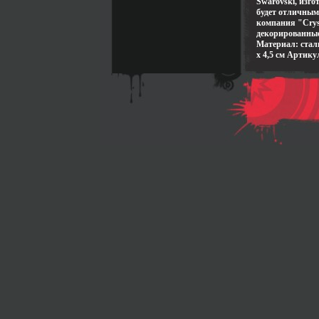
Swarovski, изг
будет отличным
компания "Crys
декорированные
Материал: сталь
х 4,5 см Артик