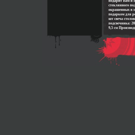
подарит Вам и 
стеклянного по
окрашенных в з
подарком для ро
шт свеча столов
подсвечника: 20
9,5 см Произво