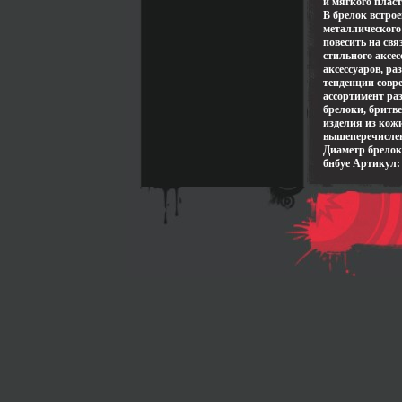
и мягкого плас
В брелок встро
металлического
повесить на св
стильного аксес
аксессуаров, р
тенденции совр
ассортимент раз
брелоки, бритв
изделия из кож
вышеперечислен
Диаметр брелока
бнбуе Артикул: