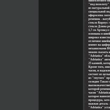
многолетнего о
"под позолоту"
из натуральной
специальной по
оформлена лого
ремешок - нату
стекло Корпус:
стекло Длина ре
1,7 см Артикул
основана в швей
широко известна
отличное швейц
имеют на цифер
механизмами RO
можно сказать 
"Adriatica" обл
"Adriatica" ав
25 камней, кот
Кроме того, они
часов, и надежн
состоят из цель
из "гнутого" пр
солидно Также 
высококачестве
которой ремешо
часов "Adriatic
которое наноси
процедура, зат
важная деталь -
"Adriatica" уст