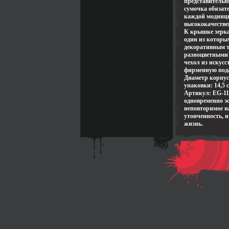
представительн
сумочка обязат
каждой модницы
высококачестве
К крышке зерка
один из которы
декоративным т
разноцветными 
чехол из искус
фирменную пода
Диаметр корпуса
упаковки: 14,5 
Артикул: EG-11
одновременно э
неповторимое н
утонченность, и
жизнь.