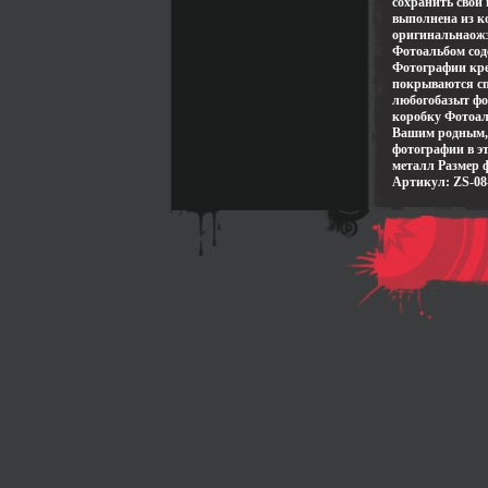
сохранить свои
выполнена из к
оригинальнаож
Фотоальбом соде
Фотографии кре
покрываются сп
любогобазыт фо
коробку Фотоал
Вашим родным, 
фотографии в э
металл Размер фо
Артикул: ZS-08