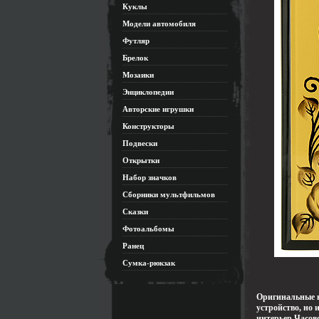
Куклы
Модели автомобиля
Футляр
Брелок
Мозаики
Энциклопедии
Авторские игрушки
Конструкторы
Подвески
Открытки
Набор значков
Сборники мультфильмов
Сказки
Фотоальбомы
Ранец
Сумка-рюкзак
Оригинальные н
устройство, но
интерьер Часов