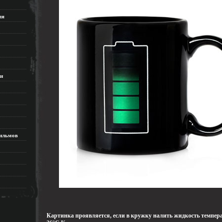
ля
ки
ильмов
Картинка проявляется, если в кружку налить жидкость темпер