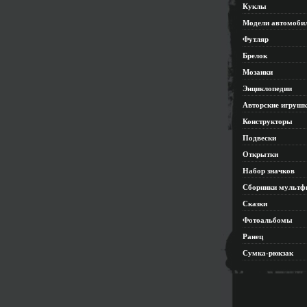
Куклы
Модели автомоби
Футляр
Брелок
Мозаики
Энциклопедии
Авторские игруш
Конструкторы
Подвески
Открытки
Набор значков
Сборники мультф
Сказки
Фотоальбомы
Ранец
Сумка-рюкзак