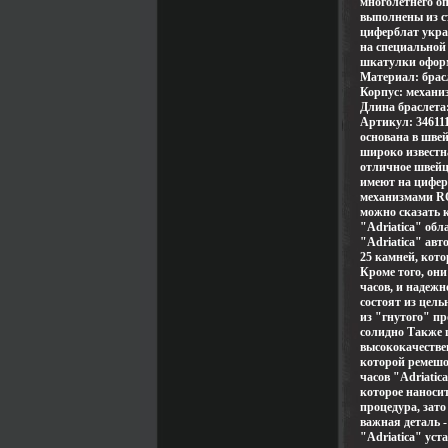
многолетнего о
выполнены из с
циферблат укра
на специальной
шкатулки оформ
Материал: брасл
Корпус: механи
Длина браслета:
Артикул: 34611
основана в швей
широко известна
отличное швейц
имеют на цифер
механизмами RO
можно сказать 
"Adriatica" обл
"Adriatica" ав
25 камней, кот
Кроме того, они
часов, и надежн
состоят из цель
из "гнутого" пр
солидно Также 
высококачестве
которой ремешо
часов "Adriatic
которое наноси
процедура, зат
важная деталь -
"Adriatica" уст