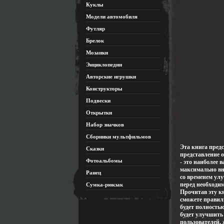
Куклы
Модели автомобиля
Футляр
Брелок
Мозаики
Энциклопедии
Авторские игрушки
Конструкторы
Подвески
Открытки
Набор значков
Сборники мультфильмов
Эта книга предс
Сказки
представление 
Фотоальбомы
- это наиболее 
максимально вн
Ранец
со временем ул
перед необходи
Сумка-рюкзак
Прочитав эту кн
сможете правил
будет полность
будет улучшить
пользователей,