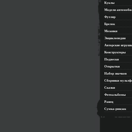
Куклы
Модели автомоби
Футляр
Брелок
Мозаики
Энциклопедии
Авторские игруш
Конструкторы
Подвески
Открытки
Набор значков
Сборники мультф
Сказки
Фотоальбомы
Ранец
Сумка-рюкзак