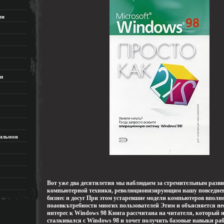
ля
ки
ильмов
Вот уже два десятилетия мы наблюдаем за стремительным разв
компьютерной техники, революционизирующим нашу повседне
бизнес и досуг При этом устаревшие модели компьютеров вполн
поаовкътребности многих пользователей Этим и объясняется н
интерес к Windows 98 Книга рассчитана на читателя, который н
сталкивался с Windows 98 и хочет получить базовые навыки раб