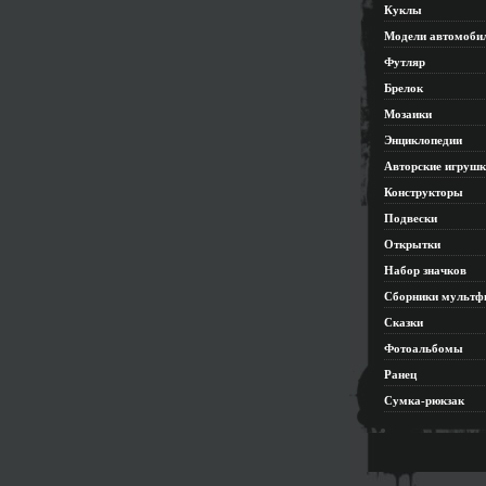
Куклы
Модели автомоби
Футляр
Брелок
Мозаики
Энциклопедии
Авторские игруш
Конструкторы
Подвески
Открытки
Набор значков
Сборники мультф
Сказки
Фотоальбомы
Ранец
Сумка-рюкзак