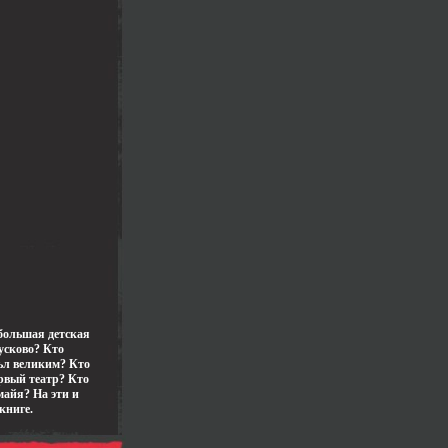
большая детская
усково? Кто
оьл великим? Кто
рвый театр? Кто
майя? На эти и
книге.