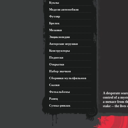
Куклы
Модели автомобиля
Футляр
Брелок
Мозаики
Энциклопедии
Авторские игрушки
Конструкторы
Подвески
Открытки
Набор значков
Сборники мультфильмов
Сказки
Фотоальбомы
A desperate searc
control of a mys
Ранец
a menace from the
Сумка-рюкзак
stake -- the live