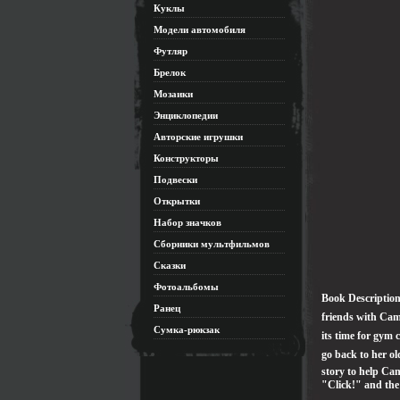
Куклы
Модели автомобиля
Футляр
Брелок
Мозаики
Энциклопедии
Авторские игрушки
Конструкторы
Подвески
Открытки
Набор значков
Сборники мультфильмов
Сказки
Фотоальбомы
Book DescriptionT
Ранец
friends with Cam
Сумка-рюкзак
its time for gym
go back to her ol
story to help Ca
"Click!" and the