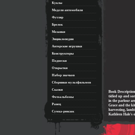
Куклы
Модели автомобиля
Футляр
Брелок
Мозаики
Энциклопедии
Авторские игрушки
Конструкторы
Подвески
Открытки
Набор значков
Сборники мультфильмов
Сказки
Book DescriptionO
tidied up and sor
Фотоальбомы
in the parlour ar
Ранец
Grace and the ki
harvesting, lambi
Сумка-рюкзак
Kathleen Hale's o